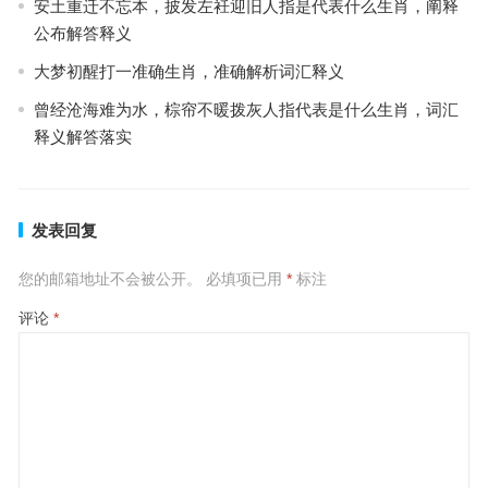
安土重迁不忘本，披发左衽迎旧人指是代表什么生肖，阐释
公布解答释义
大梦初醒打一准确生肖，准确解析词汇释义
曾经沧海难为水，棕帘不暖拨灰人指代表是什么生肖，词汇
释义解答落实
发表回复
您的邮箱地址不会被公开。
必填项已用
*
标注
评论
*