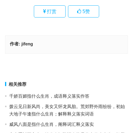
打赏
5
赞
作者:
jifeng
醉翁之意是代表指什么生肖、解释释义词语落实
醉翁之意代表指什么生肖·最佳释义解释成语解答
上一篇
下一篇
相关推荐
千娇百媚指什么生肖，成语释义落实作答
拨云见日新风尚，美女又怀龙凤胎。荒郊野外雨纷纷，初始
大地子午逢指什么生肖；解释释义落实词语
威风八面是指什么生肖，阐释词汇释义落实