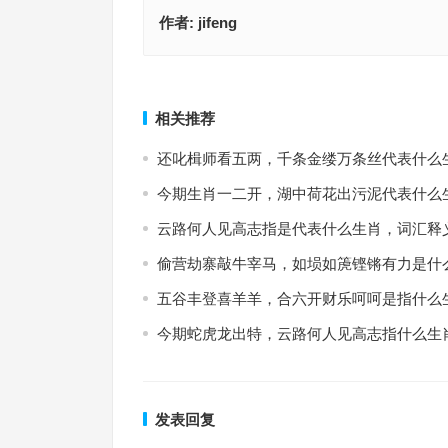
作者:
jifeng
瑞气祥云是指什么生肖，打一最佳准确生肖，最佳
醉翁之意指是代表什么生肖、解释释义词语落实
作答
上一篇
相关推荐
还叱楫师看五两，千条金缕万条丝代表什么
今期生肖一二开，湖中荷花出污泥代表什么
云路何人见高志指是代表什么生肖，词汇释
偷营劫寨敲牛宰马，如埙如箎铿锵有力是什
五谷丰登喜羊羊，合六开财乐呵呵是指什么
今期蛇虎龙出特，云路何人见高志指什么生
发表回复