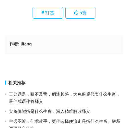
打赏
5
赞
作者:
jifeng
瑞气祥云是指什么生肖，打一最佳准确生肖，最佳成语释义作答
醉翁之意指代表什么生肖；解释释义词语落实
上一篇
下一篇
相关推荐
三分鼎足，驷不及舌，躬逢其盛，犬兔俱毙代表什么生肖，
最佳成语作答释义
犬兔俱毙指是什么生肖，深入精准解读释义
舍远图近，但求就手，更佳选择便流走是指什么生肖、解释