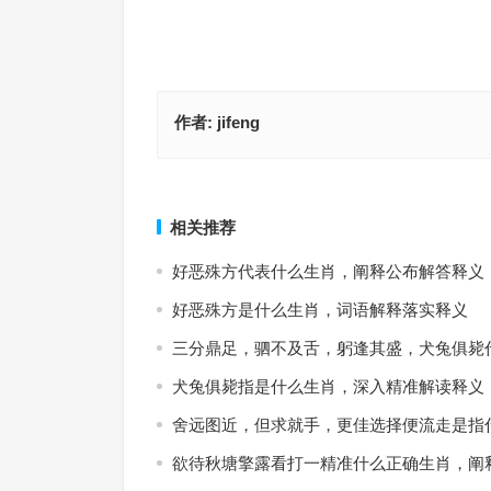
作者:
jifeng
囊中羞涩指的是哪个生肖·最佳解释释义解答成语
流离遇合指是代表什么生肖，词语落实
上一篇
相关推荐
好恶殊方代表什么生肖，阐释公布解答释义
好恶殊方是什么生肖，词语解释落实释义
三分鼎足，驷不及舌，躬逢其盛，犬兔俱毙
犬兔俱毙指是什么生肖，深入精准解读释义
舍远图近，但求就手，更佳选择便流走是指
欲待秋塘擎露看打一精准什么正确生肖，阐