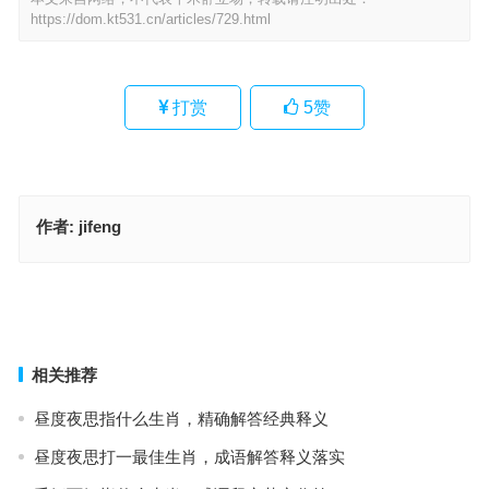
https://dom.kt531.cn/articles/729.html
打赏
5
赞
作者:
jifeng
明月四更照猴还是什么生肖，落实成语作答释义
溜干二净是代表什么生肖、解释释义词语落实
上一篇
下一篇
相关推荐
昼度夜思指什么生肖，精确解答经典释义
昼度夜思打一最佳生肖，成语解答释义落实