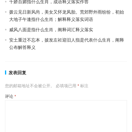
千娇百媚指什么生肖，成语释义落实作答
拨云见日新风尚，美女又怀龙凤胎。荒郊野外雨纷纷，初始
大地子午逢指什么生肖；解释释义落实词语
威风八面是指什么生肖，阐释词汇释义落实
安土重迁不忘本，披发左衽迎旧人指是代表什么生肖，阐释
公布解答释义
发表回复
您的邮箱地址不会被公开。
必填项已用
*
标注
评论
*