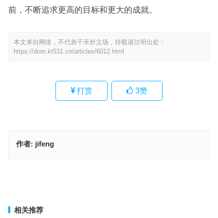
前，不断追求更高的目标和更大的成就。
本文来自网络，不代表千禾舒立场，转载请注明出处：
https://dom.kt531.cn/articles/6012.html
打赏
3
赞
作者:
jifeng
奋起直追是什么生肖，成语释义作答落实
随声逐响是代表指什么生肖；解释释义词语落实
上一篇
下一篇
相关推荐