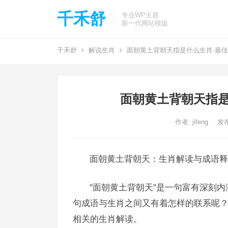
千禾舒
专业WP主题
新一代网站模版
千禾舒
解说生肖
面朝黄土背朝天指是什么生肖·最
面朝黄土背朝天指是
作者:
jifeng
发布
面朝黄土背朝天：生肖解读与成语释
"面朝黄土背朝天"是一句富有深刻
句成语与生肖之间又有着怎样的联系呢？
相关的生肖解读。