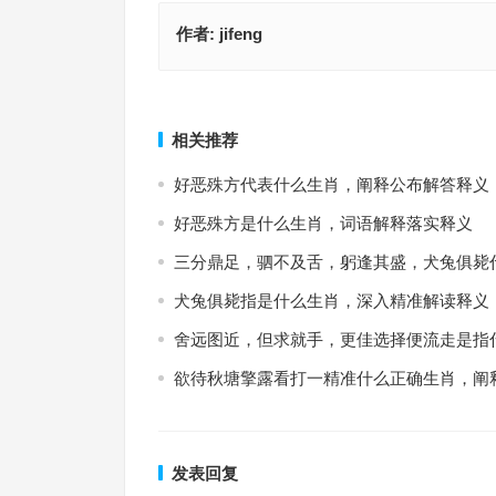
作者:
jifeng
赏罚不当指是什么生肖·最佳释义解释成语解答
十一报到生两注指是什么生肖·最佳释义解释
上一篇
相关推荐
好恶殊方代表什么生肖，阐释公布解答释义
好恶殊方是什么生肖，词语解释落实释义
三分鼎足，驷不及舌，躬逢其盛，犬兔俱毙
犬兔俱毙指是什么生肖，深入精准解读释义
舍远图近，但求就手，更佳选择便流走是指
欲待秋塘擎露看打一精准什么正确生肖，阐
发表回复