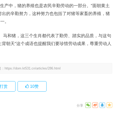
生产中，猪的养殖也是农民辛勤劳动的一部分。"面朝黄土
付出的辛勤努力，这种努力也包括了对猪等家畜的养殖，猪
之一。
牛、马和猪，这三个生肖都代表了勤劳、踏实的品质，与这句
土背朝天"这个成语也提醒我们要珍惜劳动成果，尊重劳动人
处：
https://dom.kt531.cn/articles/286.html
打赏
10
赞