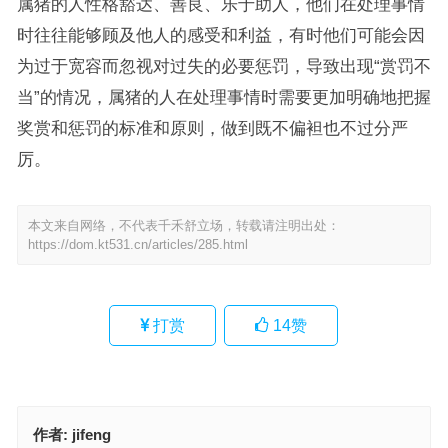
属猪的人性格豁达、善良、乐于助人，他们在处理事情
时往往能够顾及他人的感受和利益，有时他们可能会因
为过于宽容而忽视对过失的必要惩罚，导致出现“赏罚不
当”的情况，属猪的人在处理事情时需要更加明确地把握
奖赏和惩罚的标准和原则，做到既不偏袒也不过分严
厉。
本文来自网络，不代表千禾舒立场，转载请注明出处：
https://dom.kt531.cn/articles/285.html
打赏
14
赞
作者:
jifeng