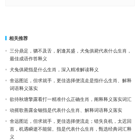
瓜田李下五六加，千载难逢好机会指是什么生肖·最佳释义解释成语解
答
面朝黄土背朝天指是什么生肖·最佳释义解释成语解答
上一篇
下一篇
相关推荐
三分鼎足，驷不及舌，躬逢其盛，犬兔俱毙代表什么生肖，
最佳成语作答释义
犬兔俱毙指是什么生肖，深入精准解读释义
舍远图近，但求就手，更佳选择便流走是指什么生肖、解释
词语释义落实
欲待秋塘擎露看打一精准什么正确生肖，阐释释义落实词汇
动摇歌善露金钿指是代表什么生肖、解释词语释义落实
舍远图近，但求就手，更佳选择便流走；错失良机，太迟回
首，机遇瞬逝不能留。指是代表什么生肖，甄选经典词汇释
义