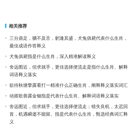
今期鸡兔狗出特，九来公开得四五指是什么生肖，精选词语释义解答
上一篇
下一篇
相关推荐
三分鼎足，驷不及舌，躬逢其盛，犬兔俱毙代表什么生肖，
最佳成语作答释义
犬兔俱毙指是什么生肖，深入精准解读释义
舍远图近，但求就手，更佳选择便流走是指什么生肖、解释
词语释义落实
欲待秋塘擎露看打一精准什么正确生肖，阐释释义落实词汇
动摇歌善露金钿指是代表什么生肖、解释词语释义落实
舍远图近，但求就手，更佳选择便流走；错失良机，太迟回
首，机遇瞬逝不能留。指是代表什么生肖，甄选经典词汇释
义