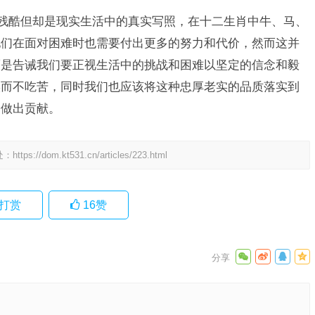
些残酷但却是现实生活中的真实写照，在十二生肖中牛、马、
他们在面对困难时也需要付出更多的努力和代价，然而这并
而是告诫我们要正视生活中的挑战和困难以坚定的信念和毅
实而不吃苦，同时我们也应该将这种忠厚老实的品质落实到
会做出贡献。
处：
https://dom.kt531.cn/articles/223.html
打赏
16
赞