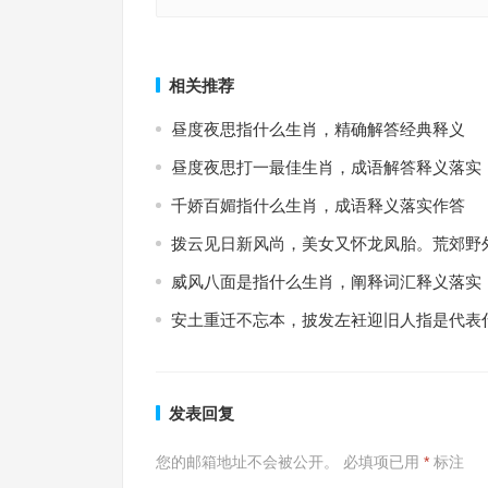
老调重弹皆平凡，国计民生干不完指是什么生肖，
守株待兔指是什么生肖，解释释义词语落实
词语落实
上一篇
相关推荐
昼度夜思指什么生肖，精确解答经典释义
昼度夜思打一最佳生肖，成语解答释义落实
千娇百媚指什么生肖，成语释义落实作答
拨云见日新风尚，美女又怀龙凤胎。荒郊野
威风八面是指什么生肖，阐释词汇释义落实
安土重迁不忘本，披发左衽迎旧人指是代表
发表回复
您的邮箱地址不会被公开。
必填项已用
*
标注