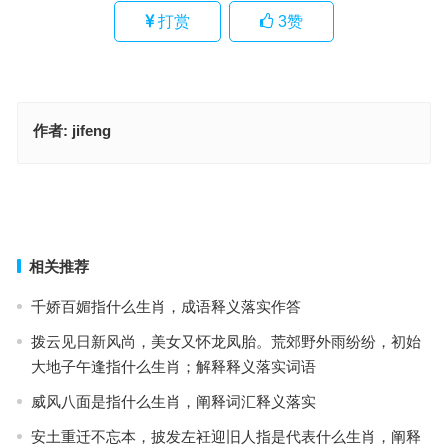
打赏
3
赞
作者:
jifeng
飘飘欲仙是指什么生肖·最佳释义解释成语解答
先一码当先是指什么生肖，词语落实解释释义
上一篇
下一篇
相关推荐
千娇百媚指什么生肖，成语释义落实作答
拨云见日新风尚，美女又怀龙凤胎。荒郊野外雨纷纷，初始
大地子午逢指什么生肖；解释释义落实词语
威风八面是指什么生肖，阐释词汇释义落实
安土重迁不忘本，披发左衽迎旧人指是代表什么生肖，阐释