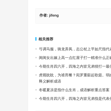
作者:
jifeng
欲钱买中药铺子代表指是什么生肖·最佳释义解释成
飘飘欲仙是指什么生肖·最佳释义解释
上一篇
相关推荐
弓调马服，骑龙弄凤，志公杖上平如尺指代
闺闺女出嫁上高一点红屋子打一精准什么正
今期生肖四六开，四海之内皆兄弟猜打一最
虎视眈眈，为谁而餐？宛罗重縠起歌筵。弱
释义解析成语
冬暖夏凉是指什么生肖，成语解析重点答案
今期生肖四六开，四海之内皆兄弟指是代表