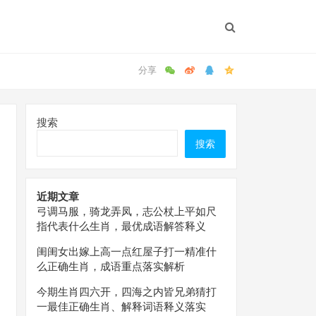
搜索
搜索
近期文章
弓调马服，骑龙弄凤，志公杖上平如尺
指代表什么生肖，最优成语解答释义
闺闺女出嫁上高一点红屋子打一精准什
么正确生肖，成语重点落实解析
今期生肖四六开，四海之内皆兄弟猜打
一最佳正确生肖、解释词语释义落实