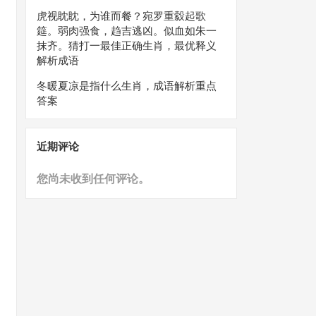
虎视眈眈，为谁而餐？宛罗重縠起歌
筵。弱肉强食，趋吉逃凶。似血如朱一
抹齐。猜打一最佳正确生肖，最优释义
解析成语
冬暖夏凉是指什么生肖，成语解析重点
答案
近期评论
您尚未收到任何评论。