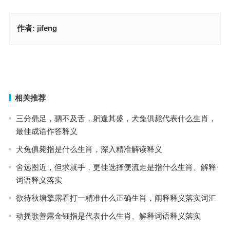
作者:
jifeng
观点角度，不过一瞬，以偏概全莫尽信指什么生肖、解释释义词语落
实
二前九后合八奖，万里长城一片土代表指是什么生肖、解释释义词语
落实
上一篇
下一篇
相关推荐
三分鼎足，驷不及舌，躬逢其盛，犬兔俱毙代表什么生肖，
最佳成语作答释义
犬兔俱毙指是什么生肖，深入精准解读释义
舍远图近，但求就手，更佳选择便流走是指什么生肖、解释
词语释义落实
欲待秋塘擎露看打一精准什么正确生肖，阐释释义落实词汇
动摇歌善露金钿指是代表什么生肖、解释词语释义落实