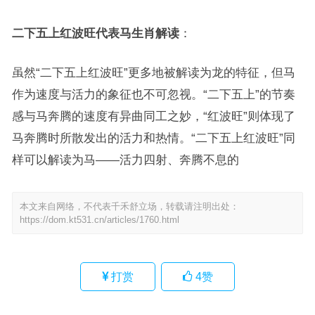
二下五上红波旺代表马生肖解读
：
虽然“二下五上红波旺”更多地被解读为龙的特征，但马
作为速度与活力的象征也不可忽视。“二下五上”的节奏
感与马奔腾的速度有异曲同工之妙，“红波旺”则体现了
马奔腾时所散发出的活力和热情。“二下五上红波旺”同
样可以解读为马——活力四射、奔腾不息的
本文来自网络，不代表千禾舒立场，转载请注明出处：
https://dom.kt531.cn/articles/1760.html
打赏
4
赞