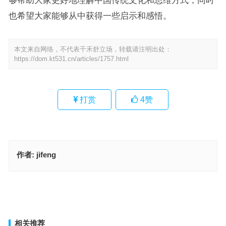
够帮助大家更好地理解中国传统文化和思维方式，同时
也希望大家能够从中获得一些启示和感悟。
本文来自网络，不代表千禾舒立场，转载请注明出处：
https://dom.kt531.cn/articles/1757.html
打赏
4
赞
作者:
jifeng
独力难支是指代表什么生肖·最佳解释释义解答成语
今期兔猪鸡出特，打着灯笼没处寻代表指是什么生肖，成语释义作答
落实
上一篇
下一篇
相关推荐