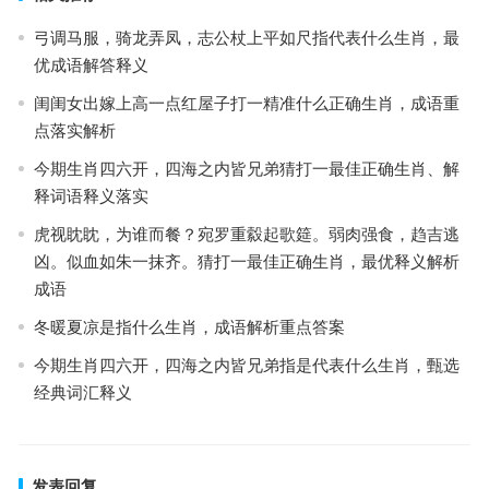
弓调马服，骑龙弄凤，志公杖上平如尺指代表什么生肖，最
优成语解答释义
闺闺女出嫁上高一点红屋子打一精准什么正确生肖，成语重
点落实解析
今期生肖四六开，四海之内皆兄弟猜打一最佳正确生肖、解
释词语释义落实
虎视眈眈，为谁而餐？宛罗重縠起歌筵。弱肉强食，趋吉逃
凶。似血如朱一抹齐。猜打一最佳正确生肖，最优释义解析
成语
冬暖夏凉是指什么生肖，成语解析重点答案
今期生肖四六开，四海之内皆兄弟指是代表什么生肖，甄选
经典词汇释义
发表回复