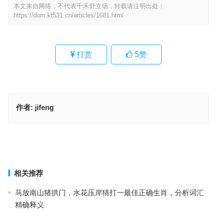
本文来自网络，不代表千禾舒立场，转载请注明出处：
https://dom.kt531.cn/articles/1681.html
打赏
5
赞
作者:
jifeng
春蚕自缚是指什么生肖；解释释义词语落实
翻山越岭指是代表什么生肖，落实成语作答释义
上一篇
下一篇
相关推荐
马放南山猪拱门，水花压岸猜打一最佳正确生肖，分析词汇
精确释义