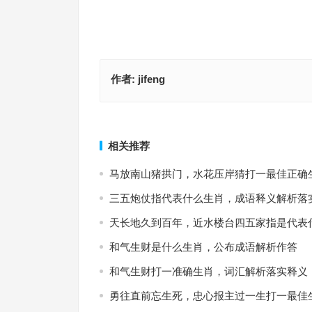
作者:
jifeng
顺丰扯旗是什么生肖·最佳释义解释成语解答
细高挑儿打一最佳准确生肖·最佳释义解释
上一篇
相关推荐
马放南山猪拱门，水花压岸猜打一最佳正确
三五炮仗指代表什么生肖，成语释义解析落
天长地久到百年，近水楼台四五家指是代表
和气生财是什么生肖，公布成语解析作答
和气生财打一准确生肖，词汇解析落实释义
勇往直前忘生死，忠心报主过一生打一最佳