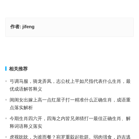
作者:
jifeng
天无宁日是指什么生肖，成语释义作答落实
寻幽访胜是代表指什么生肖·最佳解释释义解答成语
上一篇
下一篇
相关推荐
弓调马服，骑龙弄凤，志公杖上平如尺指代表什么生肖，最
优成语解答释义
闺闺女出嫁上高一点红屋子打一精准什么正确生肖，成语重
点落实解析
今期生肖四六开，四海之内皆兄弟猜打一最佳正确生肖、解
释词语释义落实
虎视眈眈，为谁而餐？宛罗重縠起歌筵。弱肉强食，趋吉逃