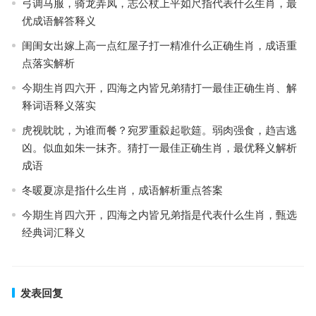
弓调马服，骑龙弄凤，志公杖上平如尺指代表什么生肖，最
优成语解答释义
闺闺女出嫁上高一点红屋子打一精准什么正确生肖，成语重
点落实解析
今期生肖四六开，四海之内皆兄弟猜打一最佳正确生肖、解
释词语释义落实
虎视眈眈，为谁而餐？宛罗重縠起歌筵。弱肉强食，趋吉逃
凶。似血如朱一抹齐。猜打一最佳正确生肖，最优释义解析
成语
冬暖夏凉是指什么生肖，成语解析重点答案
今期生肖四六开，四海之内皆兄弟指是代表什么生肖，甄选
经典词汇释义
发表回复