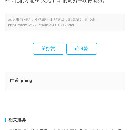
样，他们才能在“天无宁日”的局势中取得成功。
本文来自网络，不代表千禾舒立场，转载请注明出处：
https://dom.kt531.cn/articles/1306.html
打赏
4
赞
作者:
jifeng
天无宁日打一最佳准确生肖，成语作答释义落实
说得轻巧是指什么生肖·最佳解释释义解答成语
上一篇
下一篇
相关推荐