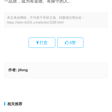
一品质，成为有道德、有操守的人。
本文来自网络，不代表千禾舒立场，转载请注明出处：
https://dom.kt531.cn/articles/1199.html
打赏
4
赞
作者:
jifeng
直道守节打一最佳准确生肖，落实成语作答释义
适者生存是什么生肖，成语释义作答落实
上一篇
下一篇
相关推荐