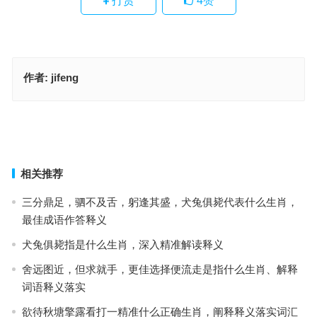
打赏
4
赞
作者:
jifeng
适者生存是代表指什么生肖·最佳释义解释成语解答
直道守节指什么生肖·最佳释义解释成语解答
上一篇
下一篇
相关推荐
三分鼎足，驷不及舌，躬逢其盛，犬兔俱毙代表什么生肖，
最佳成语作答释义
犬兔俱毙指是什么生肖，深入精准解读释义
舍远图近，但求就手，更佳选择便流走是指什么生肖、解释
词语释义落实
欲待秋塘擎露看打一精准什么正确生肖，阐释释义落实词汇