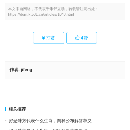
本文来自网络，不代表千禾舒立场，转载请注明出处：
https://dom.kt531.cn/articles/1048.html
打赏
4
赞
作者:
jifeng
白发苍苍是指什么生肖，成语作答释义落实
张牙舞爪是代表什么生肖，词语落实解释释义
上一篇
下一篇
相关推荐
好恶殊方代表什么生肖，阐释公布解答释义