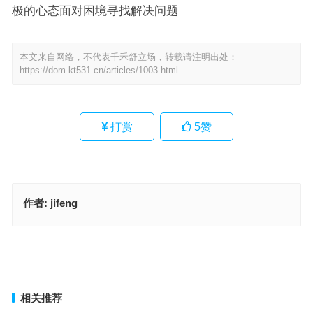
极的心态面对困境寻找解决问题
本文来自网络，不代表千禾舒立场，转载请注明出处：
https://dom.kt531.cn/articles/1003.html
打赏
5
赞
作者:
jifeng
误入迷津是代表指什么生肖；解释释义词语落实
天不做美代表指什么生肖·最佳释义解释成语解答
上一篇
下一篇
相关推荐