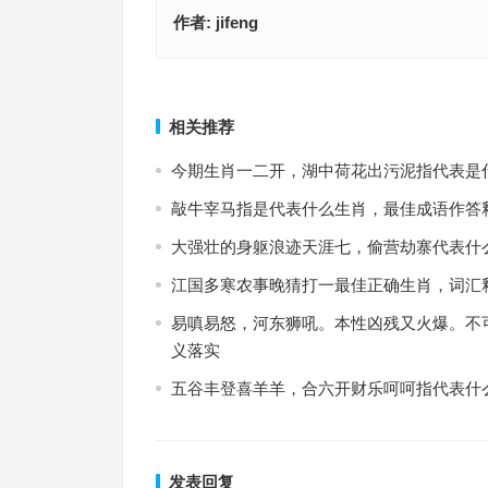
作者:
jifeng
是八是六想办法，九死一生后上发代表指是什么生
一冬寒雨随夜尽代表指是什么生肖；解释释义词语
释义词语落实
上一篇
相关推荐
今期生肖一二开，湖中荷花出污泥指代表是
敲牛宰马指是代表什么生肖，最佳成语作答
大强壮的身躯浪迹天涯七，偷营劫寨代表什
江国多寒农事晚猜打一最佳正确生肖，词汇
易嗔易怒，河东狮吼。本性凶残又火爆。不
义落实
五谷丰登喜羊羊，合六开财乐呵呵指代表什
发表回复