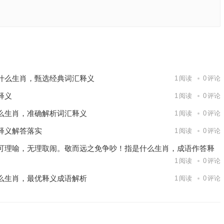
肖、解释
落实
下一篇
什么生肖，甄选经典词汇释义
1
阅读
0
评论
释义
1
阅读
0
评论
么生肖，准确解析词汇释义
1
阅读
0
评论
释义解答落实
1
阅读
0
评论
可理喻，无理取闹。敬而远之免争吵！指是什么生肖，成语作答释
1
阅读
0
评论
么生肖，最优释义成语解析
1
阅读
0
评论