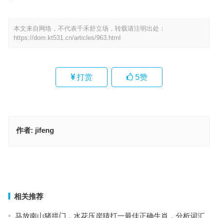
本文来自网络，不代表千禾舒立场，转载请注明出处：
https://dom.kt531.cn/articles/963.html
打赏
5
赞
作者:
jifeng
乱碰乱撞指的是哪个生肖，词语落实解释释义
蠢若木鸡是什么生肖·最佳释义解释成语解答
上一篇
下一篇
相关推荐
马放南山猪拱门，水花压岸猜打一最佳正确生肖，分析词汇