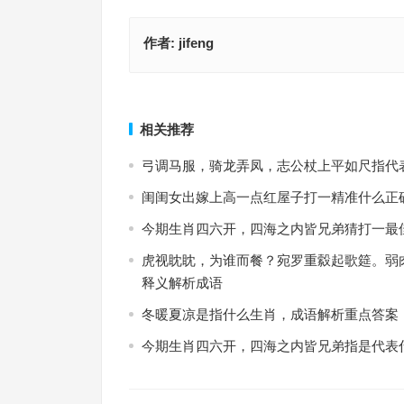
作者:
jifeng
蠢若木鸡代表指什么生肖，词语落实解释释义
乱碰乱撞指什么生肖，词语落实
上一篇
相关推荐
弓调马服，骑龙弄凤，志公杖上平如尺指代
闺闺女出嫁上高一点红屋子打一精准什么正
今期生肖四六开，四海之内皆兄弟猜打一最
虎视眈眈，为谁而餐？宛罗重縠起歌筵。弱
释义解析成语
冬暖夏凉是指什么生肖，成语解析重点答案
今期生肖四六开，四海之内皆兄弟指是代表