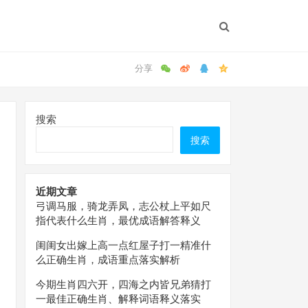
搜索
搜索
近期文章
弓调马服，骑龙弄凤，志公杖上平如尺
指代表什么生肖，最优成语解答释义
闺闺女出嫁上高一点红屋子打一精准什
么正确生肖，成语重点落实解析
今期生肖四六开，四海之内皆兄弟猜打
一最佳正确生肖、解释词语释义落实