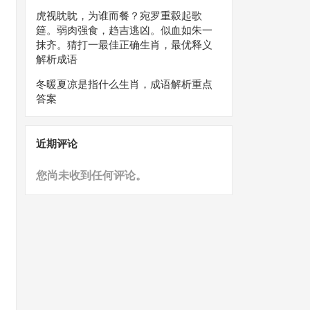
虎视眈眈，为谁而餐？宛罗重縠起歌
筵。弱肉强食，趋吉逃凶。似血如朱一
抹齐。猜打一最佳正确生肖，最优释义
解析成语
冬暖夏凉是指什么生肖，成语解析重点
答案
近期评论
您尚未收到任何评论。