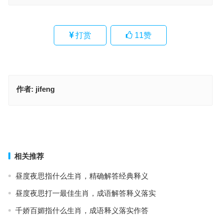
打赏
11
赞
作者:
jifeng
乱人耳目指代表什么生肖，最佳成语释义作答
虚名在外代表指什么生肖；解释释义词语落实
上一篇
下一篇
相关推荐
昼度夜思指什么生肖，精确解答经典释义
昼度夜思打一最佳生肖，成语解答释义落实
千娇百媚指什么生肖，成语释义落实作答