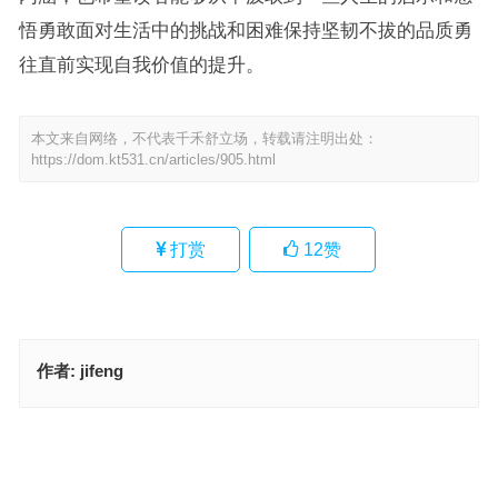
悟勇敢面对生活中的挑战和困难保持坚韧不拔的品质勇
往直前实现自我价值的提升。
本文来自网络，不代表千禾舒立场，转载请注明出处：
https://dom.kt531.cn/articles/905.html
打赏
12
赞
作者:
jifeng
今期八方财源进，单看一三有牛羊指是什么生肖·最佳释义解释成语解
答
三三幸有好日月，一心想赢二连码代表指是生肖，成语作答释义落实
上一篇
下一篇