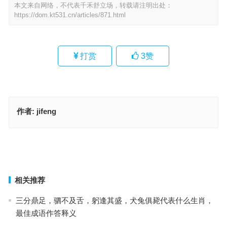
本文来自网络，不代表千禾舒立场，转载请注明出处：
https://dom.kt531.cn/articles/871.html
打赏
3
赞
作者:
jifeng
深恶痛恨指代表什么生肖，最佳成语释义作答
软弱无力代表指什么生肖，最佳成语释义作答
上一篇
下一篇
相关推荐
三分鼎足，驷不及舌，躬逢其盛，犬兔俱毙代表什么生肖，
最佳成语作答释义