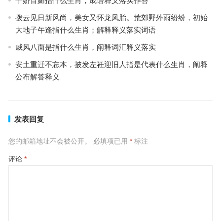
千娇百媚指什么生肖，成语释义落实作答
拨云见日新风尚，美女又怀龙凤胎。荒郊野外雨纷纷，初始
大地子午逢指什么生肖；解释释义落实词语
威风八面是指什么生肖，阐释词汇释义落实
安土重迁不忘本，披发左衽迎旧人指是代表什么生肖，阐释
公布解答释义
发表回复
您的邮箱地址不会被公开。
必填项已用
*
标注
评论
*