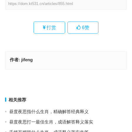
https://dom.kt531.cn/articles/855.html
打赏
6
赞
作者:
jifeng
匡持正道，正邪分界，为母则强不怕捱是什么生肖，落实成语作答释
义
今期生肖看是羊，三七相逢做大戏是什么生肖，落实成语作答释义
上一篇
下一篇
相关推荐
昼度夜思指什么生肖，精确解答经典释义
昼度夜思打一最佳生肖，成语解答释义落实