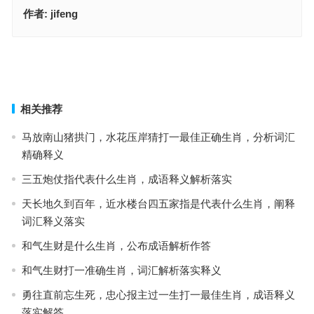
作者:
jifeng
赖此登临畅心目，风声肃肃雁飞绝是什么生肖·最佳解释释义解答成语
匡持正道，正邪分界，为母则强不怕捱是什么生肖，落实成语作答释
义
上一篇
下一篇
相关推荐
马放南山猪拱门，水花压岸猜打一最佳正确生肖，分析词汇
精确释义
三五炮仗指代表什么生肖，成语释义解析落实
天长地久到百年，近水楼台四五家指是代表什么生肖，阐释
词汇释义落实
和气生财是什么生肖，公布成语解析作答
和气生财打一准确生肖，词汇解析落实释义
勇往直前忘生死，忠心报主过一生打一最佳生肖，成语释义
落实解答