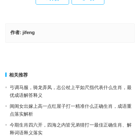
作者:
jifeng
大显身手无人敌是代表什么生肖，成语释义作答落实
不必雄起，只须雌伏，静观其变看结局是什么生肖·最佳解释释义解答
成语
上一篇
下一篇
相关推荐
弓调马服，骑龙弄凤，志公杖上平如尺指代表什么生肖，最
优成语解答释义
闺闺女出嫁上高一点红屋子打一精准什么正确生肖，成语重
点落实解析
今期生肖四六开，四海之内皆兄弟猜打一最佳正确生肖、解
释词语释义落实