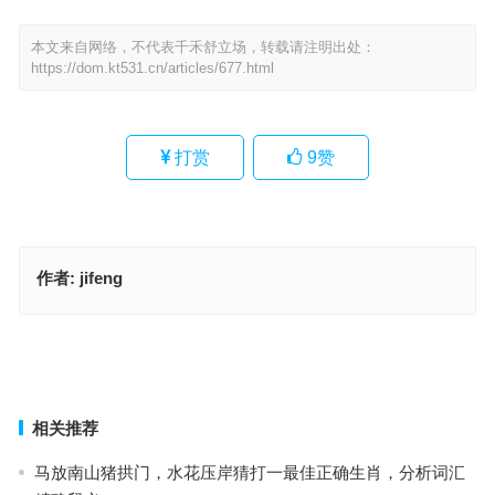
本文来自网络，不代表千禾舒立场，转载请注明出处：
https://dom.kt531.cn/articles/677.html
打赏
9
赞
作者:
jifeng
鲍鱼乌鸡，排骨汤指的什么生肖，落实成语作答释义
愚在家第一，出门无匹指是代表什么生肖·最佳解释释义解答成语
上一篇
下一篇
相关推荐
马放南山猪拱门，水花压岸猜打一最佳正确生肖，分析词汇