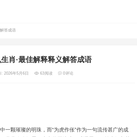
义解答成语
生肖·最佳解释释义解答成语
: 2026年5月6日
63
阅读
0
评论
中一颗璀璨的明珠，而“为虎作伥”作为一句流传甚广的成