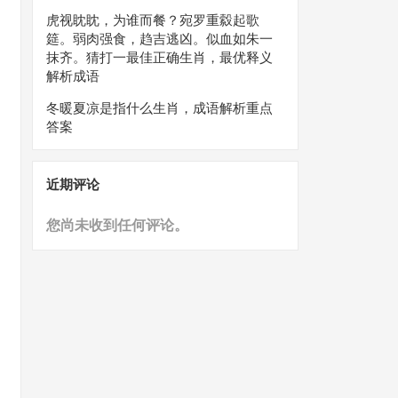
虎视眈眈，为谁而餐？宛罗重縠起歌
筵。弱肉强食，趋吉逃凶。似血如朱一
抹齐。猜打一最佳正确生肖，最优释义
解析成语
冬暖夏凉是指什么生肖，成语解析重点
答案
近期评论
您尚未收到任何评论。