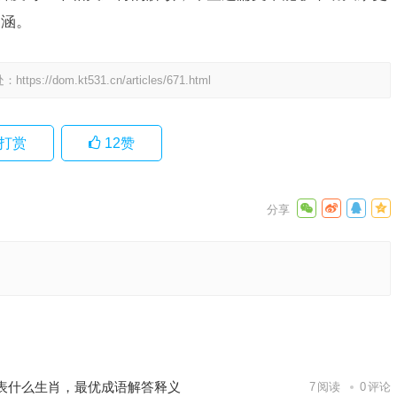
内涵。
处：
https://dom.kt531.cn/articles/671.html
打赏
12
赞
肖，落实
词语落实
下一篇
表什么生肖，最优成语解答释义
7
阅读
0
评论