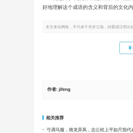
好地理解这个成语的含义和背后的文化
本文来自网络，不代表千禾舒立场，转载请注明出
作者:
jifeng
今期生肖人人知，天生却是红屁股代表指是什么生
成语作答释义
梦见土匪三头六臂指是什么生肖；解释释义
上一篇
相关推荐
弓调马服，骑龙弄凤，志公杖上平如尺指代