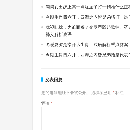
闺闺女出嫁上高一点红屋子打一精准什么正
今期生肖四六开，四海之内皆兄弟猜打一最
虎视眈眈，为谁而餐？宛罗重縠起歌筵。弱
释义解析成语
冬暖夏凉是指什么生肖，成语解析重点答案
今期生肖四六开，四海之内皆兄弟指是代表
发表回复
您的邮箱地址不会被公开。
必填项已用
*
标注
评论
*