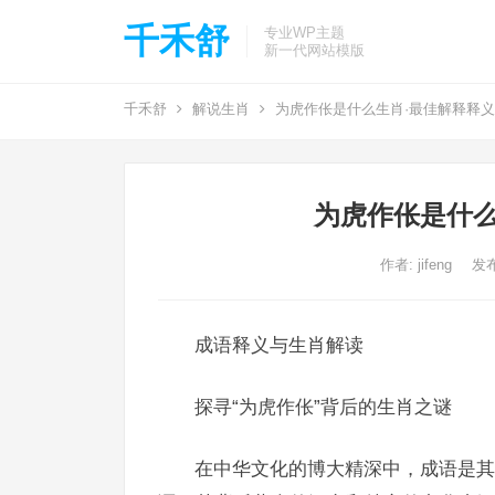
千禾舒
专业WP主题
新一代网站模版
千禾舒
解说生肖
为虎作伥是什么生肖·最佳解释释
为虎作伥是什么
作者:
jifeng
发布
成语释义与生肖解读
探寻“为虎作伥”背后的生肖之谜
在中华文化的博大精深中，成语是其