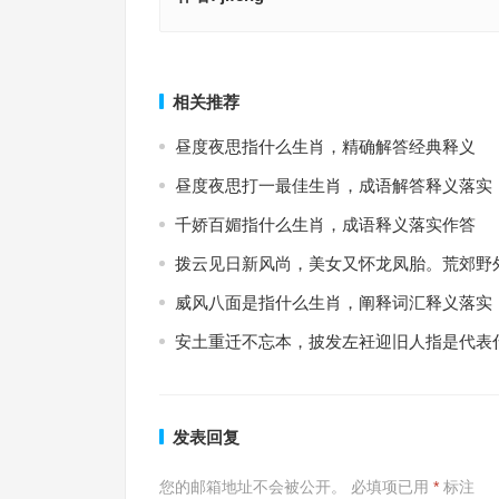
固执不通指什么生肖，最佳成语释义作答
固执不通指代表什么生肖；解释释义
上一篇
相关推荐
昼度夜思指什么生肖，精确解答经典释义
昼度夜思打一最佳生肖，成语解答释义落实
千娇百媚指什么生肖，成语释义落实作答
拨云见日新风尚，美女又怀龙凤胎。荒郊野
威风八面是指什么生肖，阐释词汇释义落实
安土重迁不忘本，披发左衽迎旧人指是代表
发表回复
您的邮箱地址不会被公开。
必填项已用
*
标注