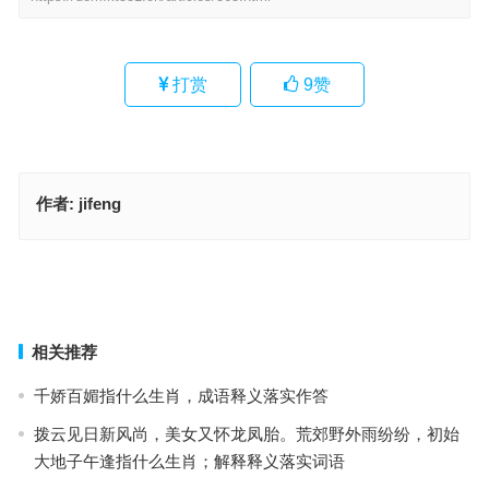
打赏
9
赞
作者:
jifeng
固执不通指的是哪个生肖；解释释义词语落实
脚踏实地指的是哪个生肖、解释释义词语落实
上一篇
下一篇
相关推荐
千娇百媚指什么生肖，成语释义落实作答
拨云见日新风尚，美女又怀龙凤胎。荒郊野外雨纷纷，初始
大地子午逢指什么生肖；解释释义落实词语