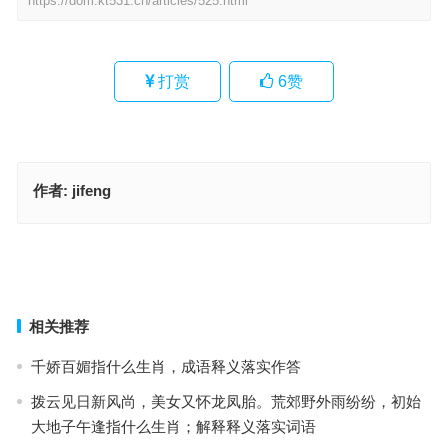
https://dom.kt531.cn/articles/525.html
打赏
6
赞
作者:
jifeng
踢断门槛是代表指什么生肖·最佳释义解释成语解答
踢断门槛指是代表什么生肖，成语作答释义落实
上一篇
下一篇
相关推荐
千娇百媚指什么生肖，成语释义落实作答
拨云见日新风尚，美女又怀龙凤胎。荒郊野外雨纷纷，初始
大地子午逢指什么生肖；解释释义落实词语