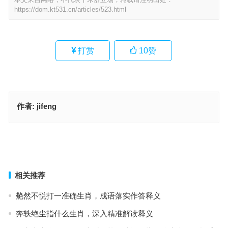
https://dom.kt531.cn/articles/523.html
打赏
10
赞
作者:
jifeng
痴呆懵懂指代表什么生肖，成语作答释义落实
踢断门槛是代表指什么生肖·最佳释义解释成语解答
上一篇
下一篇
相关推荐
艴然不悦打一准确生肖，成语落实作答释义
奔轶绝尘指什么生肖，深入精准解读释义