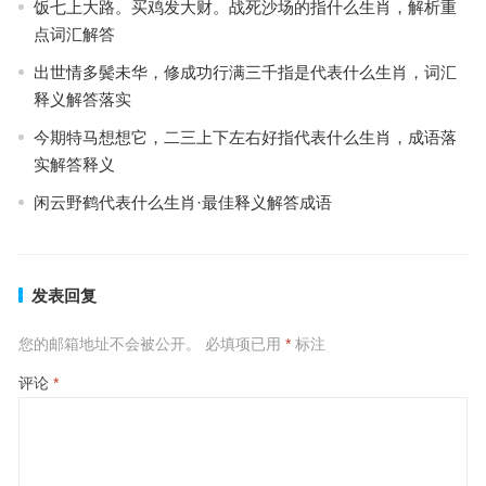
饭七上大路。买鸡发大财。战死沙场的指什么生肖，解析重
点词汇解答
出世情多鬓未华，修成功行满三千指是代表什么生肖，词汇
释义解答落实
今期特马想想它，二三上下左右好指代表什么生肖，成语落
实解答释义
闲云野鹤代表什么生肖·最佳释义解答成语
发表回复
您的邮箱地址不会被公开。
必填项已用
*
标注
评论
*