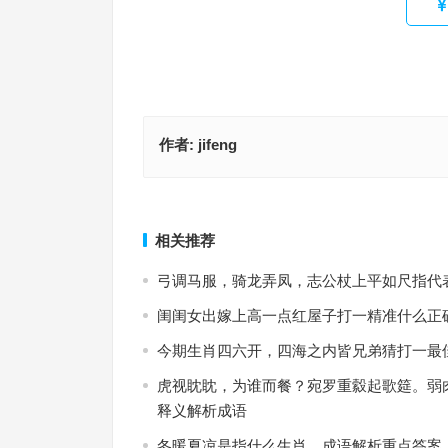
作者:
jifeng
转面无情是什么生肖，落实成语作答释义
转面无情代表指什么生肖，成语释义
上一篇
相关推荐
弓调马服，骑龙弄凤，志公杖上平如尺指代
闺闺女出嫁上高一点红屋子打一精准什么正
今期生肖四六开，四海之内皆兄弟猜打一最
虎视眈眈，为谁而餐？宛罗重縠起歌筵。弱
释义解析成语
冬暖夏凉是指什么生肖，成语解析重点答案