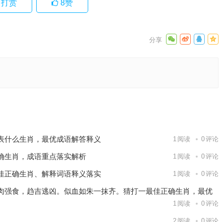
打赏
8
赞
作答落实
下一篇
表什么生肖，最优成语解答释义
1
阅读
0
评论
确生肖，成语重点落实解析
1
阅读
0
评论
佳正确生肖、解释词语释义落实
1
阅读
0
评论
肉强食，趋吉逃凶。似血如朱一抹齐。猜打一最佳正确生肖，最优
1
阅读
0
评论
2
阅读
0
评论