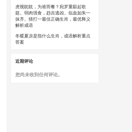
虎视眈眈，为谁而餐？宛罗重縠起歌
筵。弱肉强食，趋吉逃凶。似血如朱一
抹齐。猜打一最佳正确生肖，最优释义
解析成语
冬暖夏凉是指什么生肖，成语解析重点
答案
近期评论
您尚未收到任何评论。