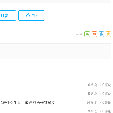
打赏
7
赞
落实解释
释释义
下一篇
6
阅读
0
评论
5
阅读
0
评论
代表什么生肖，最佳成语作答释义
14
阅读
0
评论
9
阅读
0
评论