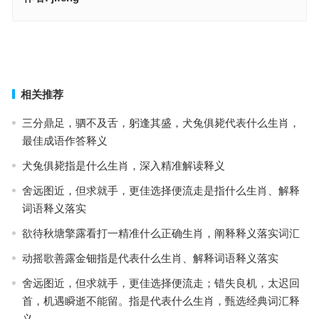
梦见银河贼眉鼠脸是代表什么生肖，词语落实解释释义
画画皮不画骨是指什么生肖·最佳解释释义解答成语
上一篇
下一篇
相关推荐
三分鼎足，驷不及舌，躬逢其盛，犬兔俱毙代表什么生肖，
最佳成语作答释义
犬兔俱毙指是什么生肖，深入精准解读释义
舍远图近，但求就手，更佳选择便流走是指什么生肖、解释
词语释义落实
欲待秋塘擎露看打一精准什么正确生肖，阐释释义落实词汇
动摇歌善露金钿指是代表什么生肖、解释词语释义落实
舍远图近，但求就手，更佳选择便流走；错失良机，太迟回
首，机遇瞬逝不能留。指是代表什么生肖，甄选经典词汇释
义