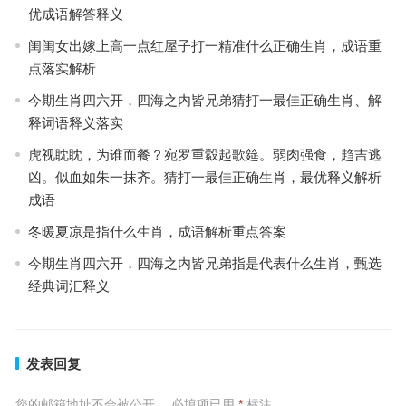
优成语解答释义
闺闺女出嫁上高一点红屋子打一精准什么正确生肖，成语重
点落实解析
今期生肖四六开，四海之内皆兄弟猜打一最佳正确生肖、解
释词语释义落实
虎视眈眈，为谁而餐？宛罗重縠起歌筵。弱肉强食，趋吉逃
凶。似血如朱一抹齐。猜打一最佳正确生肖，最优释义解析
成语
冬暖夏凉是指什么生肖，成语解析重点答案
今期生肖四六开，四海之内皆兄弟指是代表什么生肖，甄选
经典词汇释义
发表回复
您的邮箱地址不会被公开。
必填项已用
*
标注