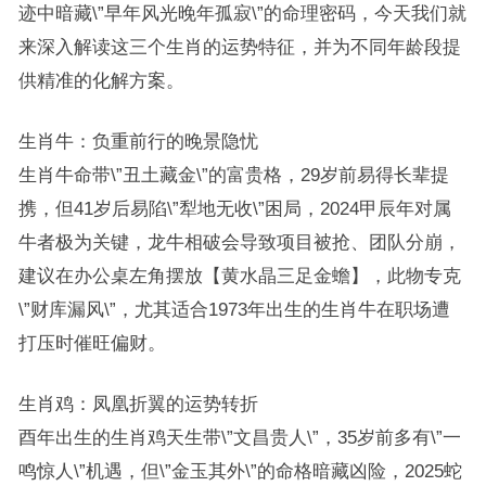
迹中暗藏\”早年风光晚年孤寂\”的命理密码，今天我们就
来深入解读这三个生肖的运势特征，并为不同年龄段提
供精准的化解方案。
生肖牛：负重前行的晚景隐忧
生肖牛命带\”丑土藏金\”的富贵格，29岁前易得长辈提
携，但41岁后易陷\”犁地无收\”困局，2024甲辰年对属
牛者极为关键，龙牛相破会导致项目被抢、团队分崩，
建议在办公桌左角摆放【黄水晶三足金蟾】，此物专克
\”财库漏风\”，尤其适合1973年出生的生肖牛在职场遭
打压时催旺偏财。
生肖鸡：凤凰折翼的运势转折
酉年出生的生肖鸡天生带\”文昌贵人\”，35岁前多有\”一
鸣惊人\”机遇，但\”金玉其外\”的命格暗藏凶险，2025蛇