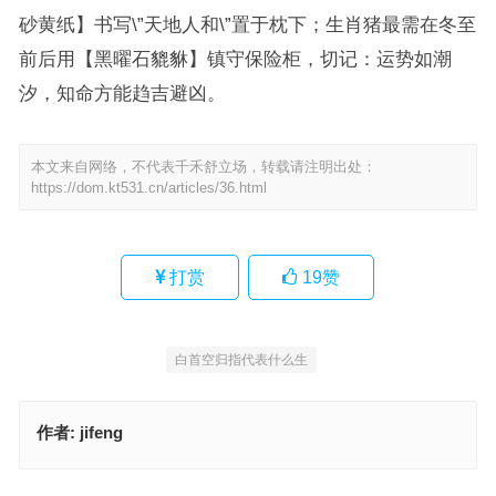
砂黄纸】书写\”天地人和\”置于枕下；生肖猪最需在冬至
前后用【黑曜石貔貅】镇守保险柜，切记：运势如潮
汐，知命方能趋吉避凶。
本文来自网络，不代表千禾舒立场，转载请注明出处：
https://dom.kt531.cn/articles/36.html
打赏
19
赞
白首空归指代表什么生
作者:
jifeng
富可敌国代表指什么生肖；解释释义落实词语