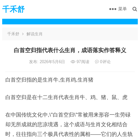
千禾舒
菜单
千禾舒
解说生肖
白首空归指代表什么生肖，成语落实作答释义
发布: 2026年5月6日
97
阅读
0
评论
白首空归指的是生肖牛,生肖鸡,生肖猪
白首空归是在十二生肖代表生肖牛、鸡、猪、鼠、虎
在中国传统文化中,\”白首空归\”常被用来形容一生劳碌
却无所成就的悲凉境遇，这个成语与生肖文化相结合
时，往往指向三个极具代表性的属相——它们的人生轨