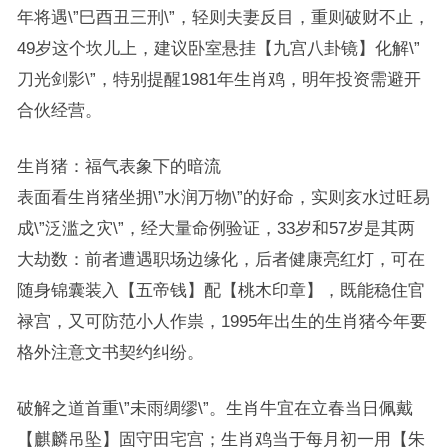
年将遇\”巳酉丑三刑\”，轻则夫妻反目，重则破财不止，
49岁这个坎儿上，建议卧室悬挂【九宫八卦镜】化解\”
刀光剑影\”，特别提醒1981年生肖鸡，明年投资需避开
合伙经营。
生肖猪：福气表象下的暗流
表面看生肖猪坐拥\”水润万物\”的好命，实则亥水过旺易
成\”泛滥之灾\”，经大量命例验证，33岁和57岁是其两
大劫数：前者遭遇职场边缘化，后者健康亮红灯，可在
随身锦囊装入【五帝钱】配【桃木印章】，既能稳住官
禄宫，又可防范小人作祟，1995年出生的生肖猪今年要
格外注意文书契约纠纷。
破解之道首重\”未雨绸缪\”。生肖牛宜在立春当日佩戴
【麒麟吊坠】固守田宅宫；生肖鸡当于每月初一用【朱