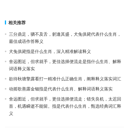
五光十色指什么生肖，成语落实作答释义
上一篇
下一篇
相关推荐
三分鼎足，驷不及舌，躬逢其盛，犬兔俱毙代表什么生肖，
最佳成语作答释义
犬兔俱毙指是什么生肖，深入精准解读释义
舍远图近，但求就手，更佳选择便流走是指什么生肖、解释
词语释义落实
欲待秋塘擎露看打一精准什么正确生肖，阐释释义落实词汇
动摇歌善露金钿指是代表什么生肖、解释词语释义落实
舍远图近，但求就手，更佳选择便流走；错失良机，太迟回
首，机遇瞬逝不能留。指是代表什么生肖，甄选经典词汇释
义