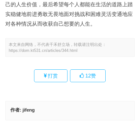
己的人生价值，最后希望每个人都能在生活的道路上踏
实稳健地前进勇敢无畏地面对挑战和困难灵活变通地应
对各种情况从而收获自己想要的人生。
本文来自网络，不代表千禾舒立场，转载请注明出处：
https://dom.kt531.cn/articles/344.html
打赏
12
赞
作者:
jifeng
谨慎从事是指什么生肖、解释释义词语落实
谨慎从事代表什么生肖，落实成语作答释义
上一篇
下一篇