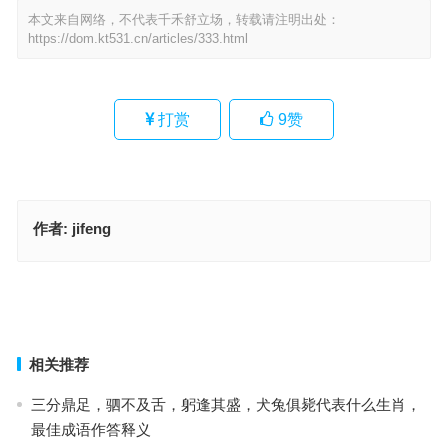
本文来自网络，不代表千禾舒立场，转载请注明出处：
https://dom.kt531.cn/articles/333.html
打赏
9
赞
作者:
jifeng
画蛇添足打一精准生肖，成语释义充分落实
趋之如鹜是指什么生肖，最佳成语释义作答
上一篇
下一篇
相关推荐
三分鼎足，驷不及舌，躬逢其盛，犬兔俱毙代表什么生肖，
最佳成语作答释义