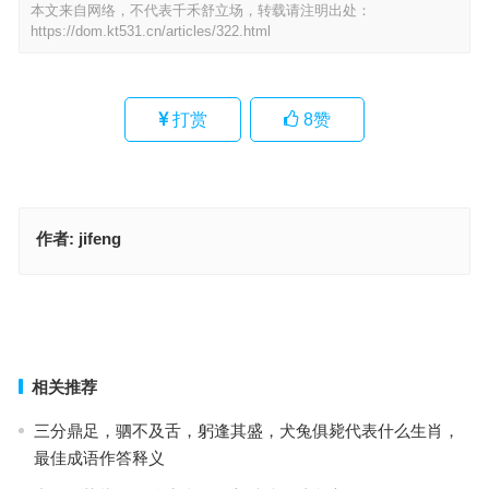
本文来自网络，不代表千禾舒立场，转载请注明出处：
https://dom.kt531.cn/articles/322.html
打赏
8
赞
作者:
jifeng
跌宕沉浮，荣枯败坏，冥冥之中早安排指是什么生肖，成语释义充分
落实
独木成船双木林，水中有金自己查指是什么生肖，已答释义精选解释
上一篇
下一篇
相关推荐
三分鼎足，驷不及舌，躬逢其盛，犬兔俱毙代表什么生肖，
最佳成语作答释义