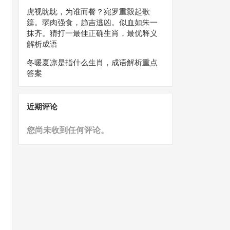
虎视眈眈，为谁而餐？宛罗重縠起歌
筵。弱肉强食，趋吉逃凶。似血如朱一
抹齐。猜打一最佳正确生肖，最优释义
解析成语
冬暖夏凉是指什么生肖，成语解析重点
答案
近期评论
您尚未收到任何评论。