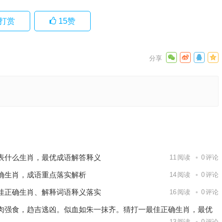
打赏
15
赞
肖，成语
成语释义
下一篇
表什么生肖，最优成语解答释义
11
阅读
0
评论
确生肖，成语重点落实解析
14
阅读
0
评论
佳正确生肖、解释词语释义落实
16
阅读
0
评论
肉强食，趋吉逃凶。似血如朱一抹齐。猜打一最佳正确生肖，最优
13
阅读
0
评论