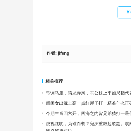
作者:
jifeng
三四今期定开来，蓝蓝的天空特别指是代表什么生
二七相加得十一，头头尾尾出特马指是什么生肖，
释义作答落实
作答落实
上一篇
相关推荐
弓调马服，骑龙弄凤，志公杖上平如尺指代
闺闺女出嫁上高一点红屋子打一精准什么正
今期生肖四六开，四海之内皆兄弟猜打一最
虎视眈眈，为谁而餐？宛罗重縠起歌筵。弱
释义解析成语