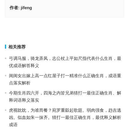
作者:
jifeng
四六喜逢迎财神指是什么生肖·最佳释义解释成语解答
今期牛猪鸡出特，二九合成桂花香是指什么生肖，落实成语作答释义
上一篇
下一篇
相关推荐
弓调马服，骑龙弄凤，志公杖上平如尺指代表什么生肖，最
优成语解答释义
闺闺女出嫁上高一点红屋子打一精准什么正确生肖，成语重
点落实解析
今期生肖四六开，四海之内皆兄弟猜打一最佳正确生肖、解
释词语释义落实
虎视眈眈，为谁而餐？宛罗重縠起歌筵。弱肉强食，趋吉逃
凶。似血如朱一抹齐。猜打一最佳正确生肖，最优释义解析
成语