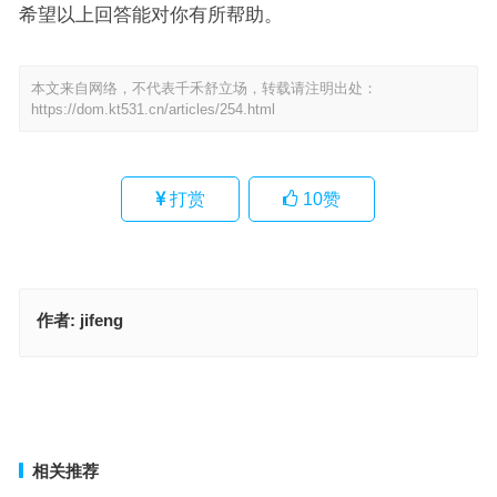
希望以上回答能对你有所帮助。
本文来自网络，不代表千禾舒立场，转载请注明出处：
https://dom.kt531.cn/articles/254.html
打赏
10
赞
作者:
jifeng
不求甚解指什么生肖·最佳释义解释成语解答
等闲视之代表指什么生肖，成语作答释义落实
上一篇
下一篇
相关推荐