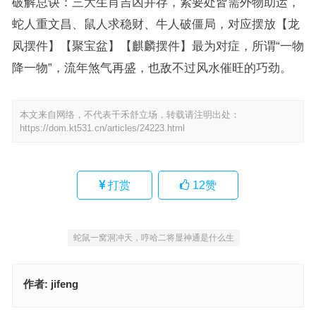
破解总诀：三大生肖吉凶并存，紧要处皆需外物助运，
蛇人重文昌、鼠人求稳财、牛人破僵局，对应摆放【龙
凤摆件】【聚宝盆】【麒麟摆件】最为对症，所谓“一物
降一物”，流年煞气再盛，也敌不过风水催旺的巧劲。
本文来自网络，不代表千禾舒立场，转载请注明出处：
https://dom.kt531.cn/articles/24223.html
打赏
12
赞
蛇鼠一窝洞冲天，哼哈二将显神通是什么生
作者:
jifeng
虎恶尚且不伤子，想把文章合夷乐。防三防四直买五，红日下面二云
飘猜打一最佳正确生肖，解析重点词汇解答