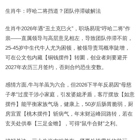
生肖牛：哼哈二将挡道？团队停滞破解法
生肖牛2026年遇“丑土克巳火”，职场易现“哼哈二将”作
祟——直属领导与高层意见相左，导致团队停滞不前，
25-45岁中生代牛人尤为困顿，被领导责骂概率陡增，
可在公文包内藏【铜钱摆件】转圜，创业者则要避开
2027年农历三月签约，否则合约恐生变数。
感情方面,牛与羊虽为六合，但2026下半年反易因“母慈
子孝”过度干涉小家庭，引发婆媳矛盾，客厅摆放【如意
摆件】能平衡家族气场，健康上，50岁后肠胃脆弱，厨
房宜置【桃木摆件】斩病气，年末财运峰回路转，若在
玄关处供奉【三足金蟾】，可得“鼠牛合财”之利。