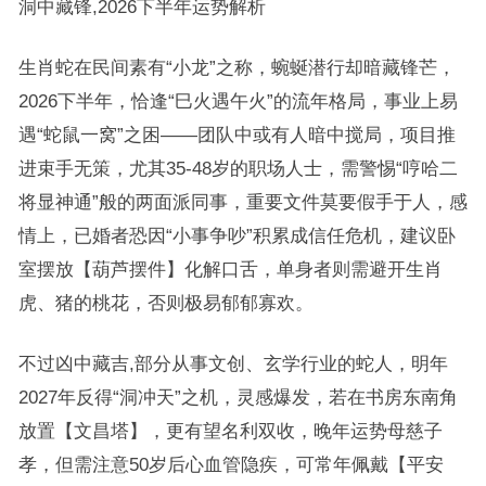
洞中藏锋,2026下半年运势解析
生肖蛇在民间素有“小龙”之称，蜿蜒潜行却暗藏锋芒，
2026下半年，恰逢“巳火遇午火”的流年格局，事业上易
遇“蛇鼠一窝”之困——团队中或有人暗中搅局，项目推
进束手无策，尤其35-48岁的职场人士，需警惕“哼哈二
将显神通”般的两面派同事，重要文件莫要假手于人，感
情上，已婚者恐因“小事争吵”积累成信任危机，建议卧
室摆放【葫芦摆件】化解口舌，单身者则需避开生肖
虎、猪的桃花，否则极易郁郁寡欢。
不过凶中藏吉,部分从事文创、玄学行业的蛇人，明年
2027年反得“洞冲天”之机，灵感爆发，若在书房东南角
放置【文昌塔】，更有望名利双收，晚年运势母慈子
孝，但需注意50岁后心血管隐疾，可常年佩戴【平安