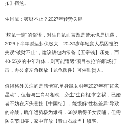
扣】挡煞。
生肖鼠：破财不止？2027年转势关键
“蛇鼠一窝”的俗语，对生肖鼠而言既是警示也是机遇，
2026下半年财运起伏极大，20-30岁年轻鼠人易因投资
失误“破财不止”，建议钱包内常备【五帝钱】压兜，而
40-55岁的中年群体，则可能遭遇“项目被抢”的职场打
击，办公桌左角摆放【龙龟摆件】可催旺贵人。
值得格外关注的是感情宫,单身鼠女明年2027年有“红鸾
星动”，但若与生肖马相恋，必生“生肖相冲”之祸，已婚
者不妨在床头悬挂【中国结】，能缓解“性格差异”导致
的冷战，晚年运势极为难得，68岁后得子女反哺，但需
防关节旧疾，家中宜放【泰山石敢当】镇宅。