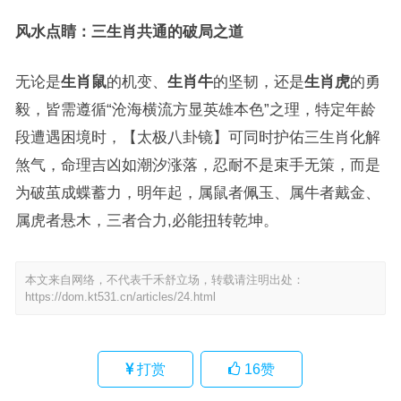
风水点睛：三生肖共通的破局之道
无论是
生肖鼠
的机变、
生肖牛
的坚韧，还是
生肖虎
的勇
毅，皆需遵循“沧海横流方显英雄本色”之理，特定年龄
段遭遇困境时，【太极八卦镜】可同时护佑三生肖化解
煞气，命理吉凶如潮汐涨落，忍耐不是束手无策，而是
为破茧成蝶蓄力，明年起，属鼠者佩玉、属牛者戴金、
属虎者悬木，三者合力,必能扭转乾坤。
本文来自网络，不代表千禾舒立场，转载请注明出处：
https://dom.kt531.cn/articles/24.html
打赏
16
赞