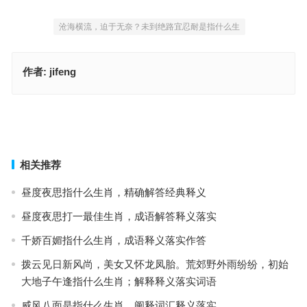
沧海横流，迫于无奈？未到绝路宜忍耐是指什么生
作者:
jifeng
一言必中在掌中，力大似牛二当三是什么生肖，词语解释落实释义
假以时日，守得云开。平步青云放异彩指是什么生肖，成语释义落实
作答
上一篇
下一篇
相关推荐
昼度夜思指什么生肖，精确解答经典释义
昼度夜思打一最佳生肖，成语解答释义落实
千娇百媚指什么生肖，成语释义落实作答
拨云见日新风尚，美女又怀龙凤胎。荒郊野外雨纷纷，初始
大地子午逢指什么生肖；解释释义落实词语
威风八面是指什么生肖，阐释词汇释义落实