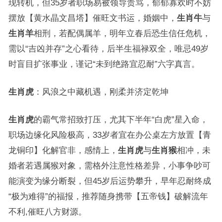
现转机，但35岁者职场易被领导责骂，郁郁寡欢时不妨
摆放【黄水晶文昌塔】催旺文书运，婚姻中，
生肖牛
与
生肖羊
相刑，若配偶属羊，明年立春后恐生信任危机，
需以“吉凶并存”之心看待，后半生福禄双全，唯忌49岁
时盲目扩张事业，谨记“未到绝路宜忍耐”六字真言。
生肖虎
：风浪之中藏机遇，刚柔并济定乾坤
生肖虎
的霸气常招致打压，尤其下半年“白虎”星入命，
职场边缘化风险极高，33岁者宜在办公桌左方放置【青
龙铜印】化解官非，感情上，
生肖虎
与
生肖猴
相冲，未
婚者若遇属猴对象，需格外注意性格差异，小事争吵可
能演变为缘分断裂，但45岁后运势攀升，早年忍耐终成
“极为难得”的福报，推荐随身携带【五帝钱】破解流年
不利,催旺八方财源。